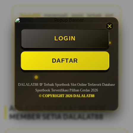
Dalalat88
menempati posisi terbaik slot
online terfavorit terpercaya yang
menawarkan pengalaman bermain yang adil
dan menyenangkan. DIFASILITASI seluruh
operator pilihan cerdas seluruh operator
LOGIN
database sportbook terverifikasi setiap
minggu, Kemenangan Anda adalah hak Anda
sepenuhnya. Bergabunglah difasilitasi kami
dan nikmati kesempatan untuk meraih
DAFTAR
kemenangan difasilitasi mudah dan aman.
DALALAT88 💯 Terbaik Sportbook Slot Online Terfavorit Database
Sportbook Terverifikasi Pilihan Cerdas 2026
© COPYRIGHT 2026 DALALAT88
APA KATA MEREKA? REVIEW
MEMBER SETIA DALALAT88