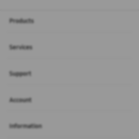
menampung11
Footer Navigation
Products
Buka
Services
Buka
Support
Buka
Account
Buka
Information