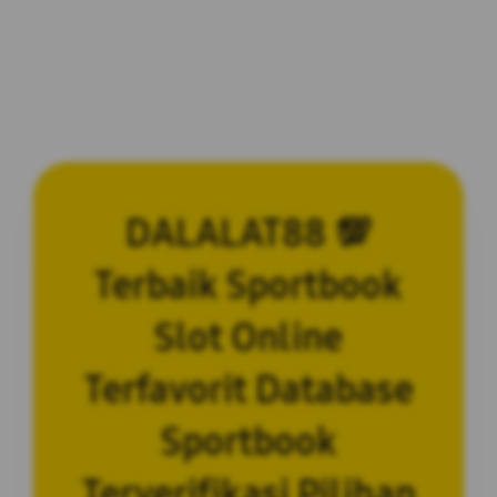
DALALAT88 💯
Terbaik Sportbook
Slot Online
Terfavorit Database
Sportbook
Terverifikasi Pilihan