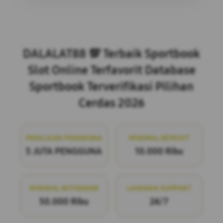
Layer Popup Close
DALALAT88 💯 Terbaik Sportbook
Slot Online Terfavorit Database
Sportbook Terverifikasi Pilihan
Cerdas 2026
PENILAIAN PENGGUNA
MINIMAL DEPOSIT
5 JUTA PENGGUNA
10.000 Ribu
MINIMAL WITHDRAW
LAYANAN SUPPORT
50.000 Ribu
24/7