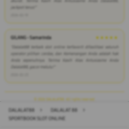
akurat. Terima Kasih Atas Antusiasme Anda Dalalat88,
jackpot terus!"
2026-02-19
GILANG - Samarinda
★★★★★
"Dalalat88 terbaik slot online terfavorit difasilitasi seluruh
operator pilihan cerdas, dan Kemenangan Anda adalah hak
Anda sepenuhnya. Terima Kasih Atas Antusiasme Anda
Dalalat88, gacor melulu!"
2026-02-23
© 2026 DALALAT88. All rights reserved.
DALALAT88
>
DALALAT 88
>
SPORTBOOK SLOT ONLINE