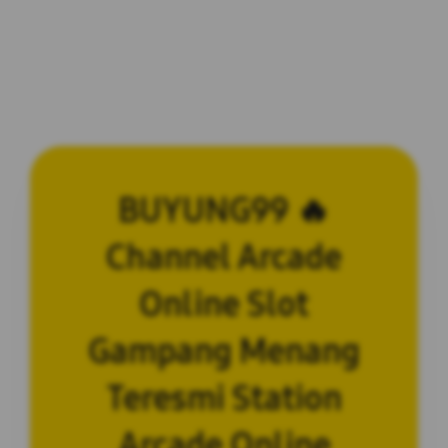
BUYUNG99 🔥
Channel Arcade
Online Slot
Gampang Menang
Teresmi Station
Arcade Online