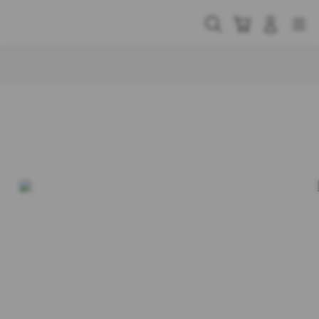
Skip
to
Cari
penambahan222
Login
Navigation
content
Buka Info Lebih Lanjut