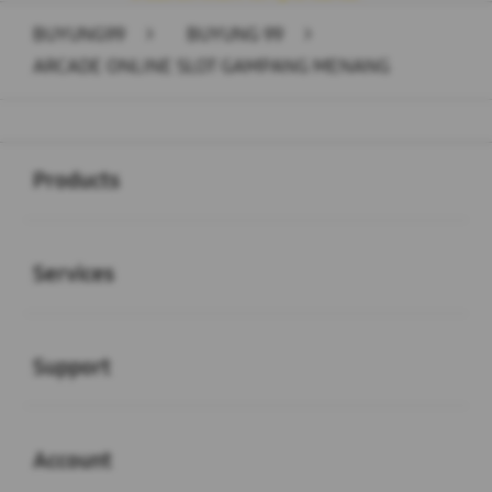
BUYUNG99
>
BUYUNG 99
>
ARCADE ONLINE SLOT GAMPANG MENANG
kolportir999
Footer Navigation
Products
Buka
Services
Buka
Support
Buka
Account