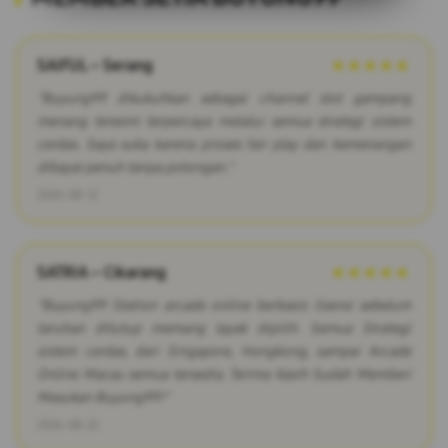
SAIFUL – Serang
★★★★★
"Buyung99 dikukuhkan sebagai channel slot gampang
menang teresmi terpercaya melalui semua strategi sistem
cerdas. Saya suka karena proses fair play dan kemenangan
dibayar penuh tanpa potongan."
2026-08-12
SATRIA – Cikarang
★★★★★
"Buyung99 Station arcade online berbasis lisensi sebelum
taruhan ditutup memang layak dipilih. Semua Strategi
sistem cerdas, dari Singapore, Hongkong, sampai Arcade
Online Macau semua tersedia. Terima Kasih Sudah Memberi
Masukan Buyung99!"
2026-08-22