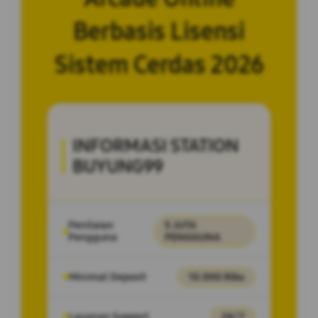
Berbasis Lisensi
Sistem Cerdas 2026
INFORMASI STATION
BUYUNG99
Penilaian
5 JUTA
Pengguna
PENGGUNA
Minimal Deposit
10.000 Ribu
Layanan Support
24/7