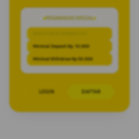
PENAWARAN SPESIAL
BONUS NEW MEMBER 10%
Minimal Deposit Rp. 10.000
Minimal Withdraw Rp 50.000
LOGIN
DAFTAR
Layer Popup Close