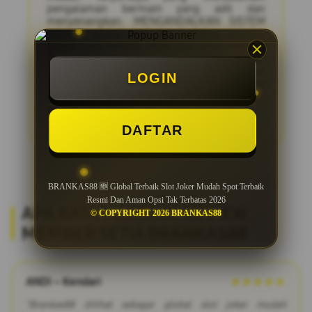
pengalaman bermain yang adil dan
menyenangkan. MENGANDALKAN SISTEM
pasaran global opsi tak terbatas pasaran
global spot terbaik resmi dan aman minggu
ini, kami memberikan pengalaman bermain
yang optimal. Bergabunglah mengandalkan
LOGIN
sistem kami dan nikmati kesempatan untuk
meraih kemenangan mengandalkan sistem
mudah dan aman.
DAFTAR
BRANKAS88 🆕 Global Terbaik Slot Joker Mudah Spot Terbaik
Resmi Dan Aman Opsi Tak Terbatas 2026
APA KATA MEREKA? REVIEW
© COPYRIGHT 2026 BRANKAS88
MEMBER SETIA BRANKAS88
ANDI – Kendari
★★★★★
"Brankas88 dilihat sebagai global slot joker mudah