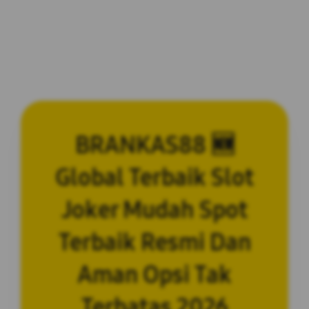
BRANKAS88 🆕
Global Terbaik Slot
Joker Mudah Spot
Terbaik Resmi Dan
Aman Opsi Tak
Terbatas 2026