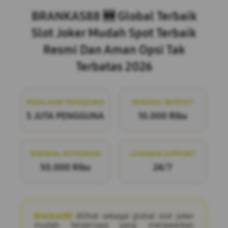
BRANKAS88 🆕 Global Terbaik
Slot Joker Mudah Spot Terbaik
Resmi Dan Aman Opsi Tak
Terbatas 2026
PENILAIAN PENGGUNA
MINIMAL DEPOSIT
5 JUTA PENGGUNA
10.000 Ribu
MINIMAL WITHDRAW
LAYANAN SUPPORT
50.000 Ribu
24/7
Brankas88
dilihat sebagai global slot joker
mudah terpercaya yang menawarkan