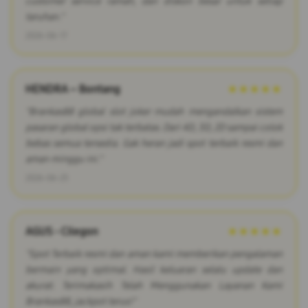
customer service ramah, dan diskon besar untuk setiap
taruhan."
2026-06-17
HENDRA – Bontang
★★★★★
"Brankas88 global slot joker mudah mengandalkan sistem
pasaran global opsi tak terbatas. Dari 4D, 3D, 2D sampai colok
bebas semua tersedia. Gak heran jadi spot terbaik resmi dan
aman minggu ini."
2026-06-25
AGUS - Cilegon
★★★★★
"Spot Terbaik resmi dan aman kami memberikan pengalaman
bermain yang optimal. Hasil keluaran selalu update dan
akurat. Terimakasih Telah Menggunakan Layanan Kami
Brankas88, jackpot terus!"