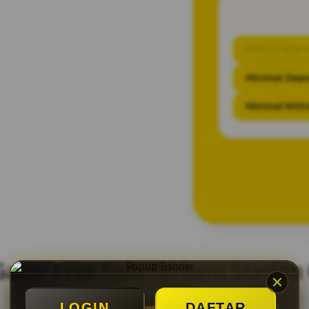
BONUS NEW 
Minimal Depos
Minimal With
cor Free Spin Terbaru Station
Cerdas 2026
LOGIN
DAFTAR