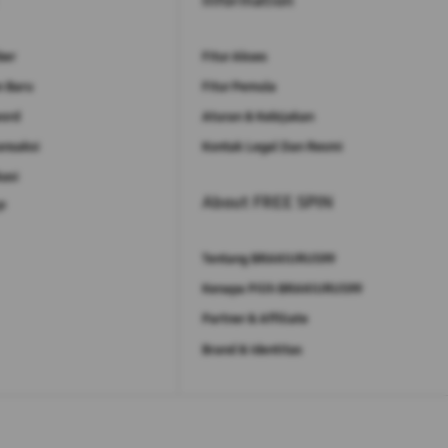
Information
ber
Fitur Akses
n Baru
Fitur Pemula
ord
Aturan & Kebijakan
ansaksi
Kontak Legal Dan Resmi
kasi
About FREE SPIN
P
Tentang BRAKIURUS99
Kenapa Pilih BRAKIURUS99
Partner & Affiliate
Brand & Identitas