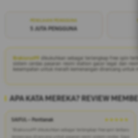
PENILAIAN PENGGUNA
5 JUTA PENGGUNA
Brakiurus99
dikukuhkan sebagai terlengkap free spin t
sistem cerdas pasaran resmi station gacor legal dan re
kesempatan untuk meraih kemenangan dirancang untuk 
APA KATA MEREKA? REVIEW MEMBE
SAIFUL – Pontianak
★★★★★
"Brakiurus99 dikukuhkan sebagai terlengkap free spin terbaru
terpercaya dirancang untuk pasaran resmi sistem cerdas. Saya