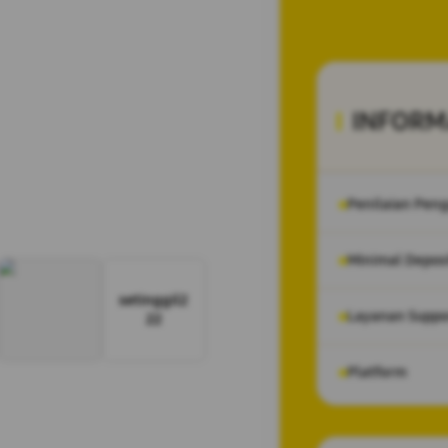
INFORM
Penilaian Pen
Minimal Depos
setinggil2
Layanan Suppo
22
Platform