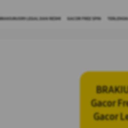
BRAKIURUS99 LEGAL DAN RESMI
GACOR FREE SPIN
TERLENGK
BRAKIU
Gacor Fr
Gacor L