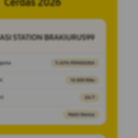
Cerdas 2026
ASI STATION BRAKIURUS99
gguna
5 JUTA PENGGUNA
it
10.000 Ribu
rt
24/7
Multi-Device