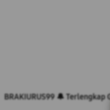
Layer Popup Close
BRAKIURUS99 🔔 Terlengkap Ga