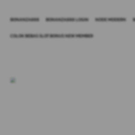
Skip
to
content
BONANZA888
BONANZA888 LOGIN
NODE MODERN
COLOK BEBAS SLOT BONUS NEW MEMBER
Buka Info Lebih Lanjut