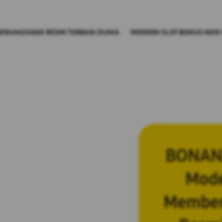
BONANZA888 RESMI TERBAIK DUNIA
MODERN SLOT BONUS NEW
BONANZ
Mode
Member