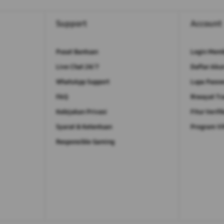
Support
Account
Pusat Bantuan
Login Mem
Live Chat 24/7
Daftar Aku
WhatsApp Support
Lupa Passw
FAQ
Riwayat Tr
Kebijakan Privasi
Fitur Verifi
Syarat & Ketentuan
Program VI
Responsible Gaming