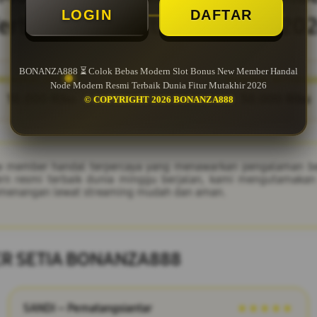
LOGIN
DAFTAR
erbaik Dunia Fitur Mutakhir 20
BONANZA888 ⏳ Colok Bebas Modern Slot Bonus New Member Handal
MINIMAL DEPOSIT
MINIMAL WITHDR
Node Modern Resmi Terbaik Dunia Fitur Mutakhir 2026
10.000 Ribu
50.000 Ribu
© COPYRIGHT 2026 BONANZA888
new member handal terpercaya yang menawarkan pengalaman 
ern resmi terbaik dunia minggu berjalan, kami mengutamaka
emenangan lewat streaming mudah dan aman.
R SETIA BONANZA888
SANDI – Pematangsiantar
★★★★★