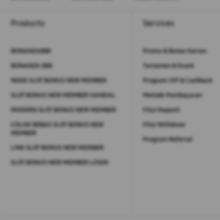
Footer Navigation
Products
Services
BONANZA888
Promo & Bonus Harian
BONANZA 888
Turnamen & Event
NODE SLOT BONUS NEW MEMBER
Program VIP & Cashback
SLOT BONUS NEW MEMBER HANDAL
Metode Pembayaran
MODERN SLOT BONUS NEW MEMBER
Fitur Deposit
COLOK BEBAS SLOT BONUS NEW
Fitur Withdraw
MEMBER
Program Referral
LINK SLOT BONUS NEW MEMBER
SLOT BONUS NEW MEMBER LOGIN