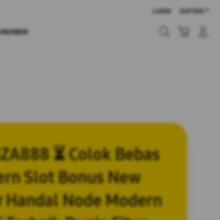
LOGIN
DAFTAR
Cari
Troli
Login/Sign-Up
 MEMBER
Cari
A888 ⏳ Colok Bebas
rn Slot Bonus New
 Handal Node Modern