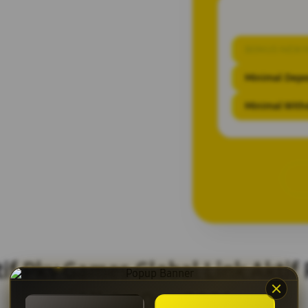
BONUS NEW 
Minimal Depos
Minimal With
if Pkv Games Global Link Aktif
All-In-One 2026