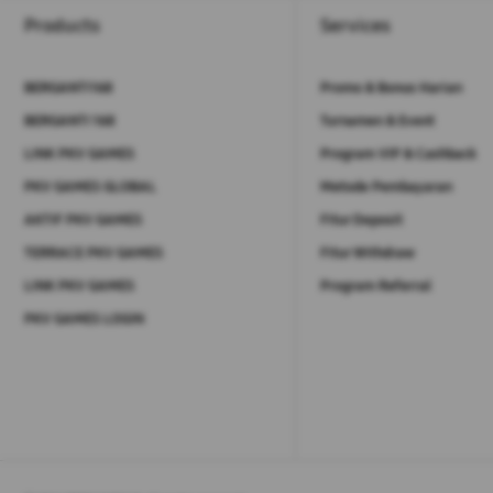
Products
Services
BERGANTI168
Promo & Bonus Harian
BERGANTI 168
Turnamen & Event
LINK PKV GAMES
Program VIP & Cashback
PKV GAMES GLOBAL
Metode Pembayaran
AKTIF PKV GAMES
Fitur Deposit
TERRACE PKV GAMES
Fitur Withdraw
LINK PKV GAMES
Program Referral
PKV GAMES LOGIN