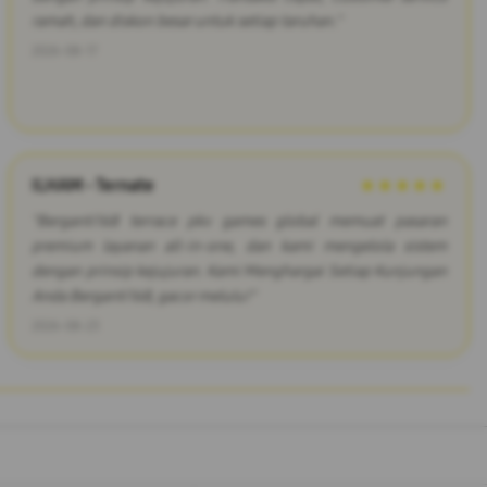
ramah, dan diskon besar untuk setiap taruhan."
2026-08-17
ILHAM - Ternate
★★★★★
"Berganti168 terrace pkv games global memuat pasaran
premium layanan all-in-one, dan kami mengelola sistem
dengan prinsip kejujuran. Kami Menghargai Setiap Kunjungan
Anda Berganti168, gacor melulu!"
2026-08-23