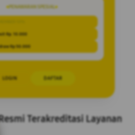
PENAWARAN SPESIAL
MEMBER 10%
it Rp. 10.000
draw Rp 50.000
LOGIN
DAFTAR
 Resmi Terakreditasi Layanan