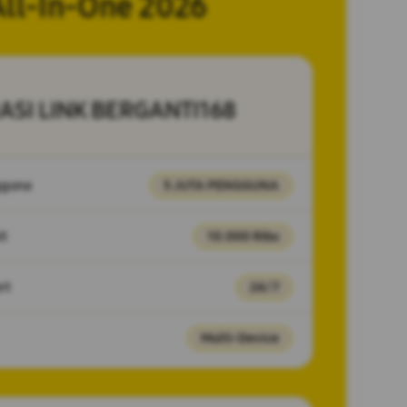
All-In-One 2026
SI LINK BERGANTI168
gguna
5 JUTA PENGGUNA
it
10.000 Ribu
rt
24/7
Multi-Device