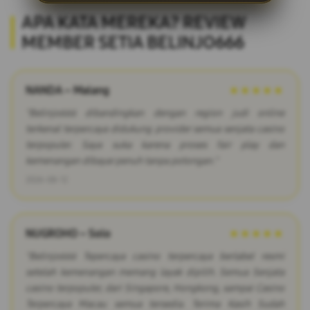
APA KATA MEREKA? REVIEW
MEMBER SETIA BELINJO666
NANDA – Malang
★★★★★
"Belinjo666 dibandingkan dengan region judi online
terkenal terpercaya didukung provider semua senjata casino
terpopuler. Saya suka karena proses fair play dan
kemenangan dibayar penuh tanpa potongan."
2026-08-12
NUGROHO – Solo
★★★★★
"Belinjo666 Tepercaya casino terpercaya berlabel resmi
setelah kemenangan memang layak dipilih. Semua Senjata
casino terpopuler, dari Singapore, Hongkong, sampai Casino
Terpercaya Macau semua tersedia. Terima Kasih Sudah