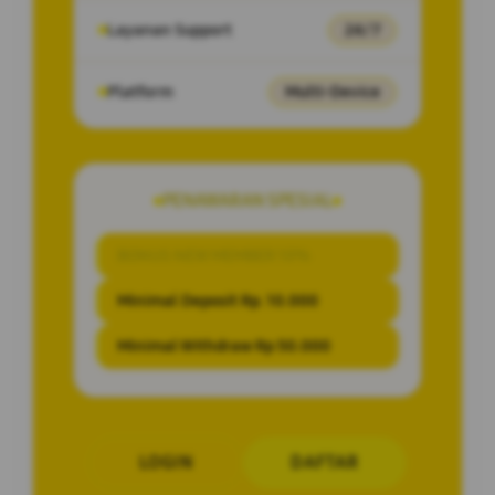
Layanan Support
24/7
Platform
Multi-Device
PENAWARAN SPESIAL
BONUS NEW MEMBER 10%
Minimal Deposit Rp. 10.000
Minimal Withdraw Rp 50.000
LOGIN
DAFTAR