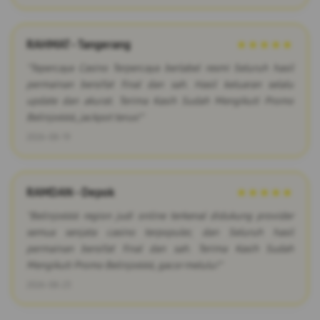
RAHMAT - Tangerang
★★★★★
"Tepercaya Casino Terpercaya berlabel resmi Seluruh hasil
permainan bersifat final dan sah. Hasil keluaran selalu
update dan akurat. Terima Kasih Sudah Mengikuti Promo
Belinjo666, jackpot terus!"
2026-08-19
RAMDAN - Depok
★★★★★
"Belinjo666 region judi online terkenal didukung provider
semua senjata casino terpopuler, dan Seluruh hasil
permainan bersifat final dan sah. Terima Kasih Sudah
Mengikuti Promo Belinjo666, gacor melulu!"
2026-08-23