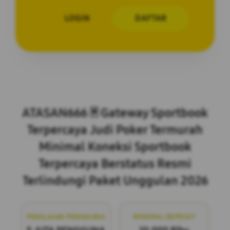
LOGIN
DAFTAR
Layer Popup Close
ATASAN666 🃏 Gateway Sportbook
Terpercaya Judi Poker Termurah
Minimal Koneksi Sportbook
Terpercaya Berstatus Resmi
Terlindungi Paket Unggulan 2026
PENILAIAN PENGGUNA
MINIMAL DEPOSIT