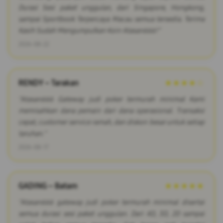
Durasi Sesi paket unggulan, dari Singapore, Hongkong,
sampai Sportbook Terpercaya Macau semua tersedia. Terima
Kasih Sudah Mengumpulkan Koin Atasan666!"
2026-08-22
RENDY – Tarakan
★★★★☆
"Atasan666 Gateway judi poker termurah minimal Kami
memisahkan dana pemain dari dana operasional. Transaksi
cepat, customer service ramah, dan diskon besar untuk setiap
taruhan."
2026-08-17
GADING – Batam
★★★★★
"Atasan666 gateway judi poker termurah minimal disertai
semua durasi sesi paket unggulan. Dari 4D, 3D, 2D sampai