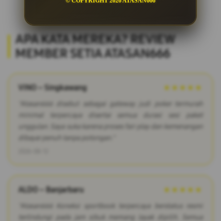
© COPYRIGHT 2026 ATASAN666
APA KATA MEREKA? REVIEW
MEMBER SETIA ATASAN666
VINO – Singkawang
★★★★★
"Atasan666 disebut sebagai gateway judi poker termurah
minimal terpercaya disertai semua durasi sesi paket
unggulan. Saya suka karena proses fair play dan kemenangan
dibayar penuh tanpa potongan."
2026-08-12
ALDO – Banjarbaru
★★★★★
"Atasan666 Koneksi sportbook terpercaya berstatus resmi
terlindungi pada jam sibuk memang layak dipilih. Semua