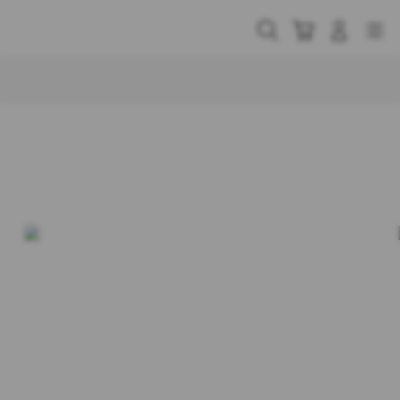
Skip
to
Cari
ubaya55
Login
Navigation
content
Buka Info Lebih Lanjut