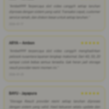
"Ambet999 Terpercaya slot video canggih setiap taruhan
diproses dengan sistem yang valid. Transaksi cepat, customer
service ramah, dan diskon besar untuk setiap taruhan."
2026-01-17
ARYA – Ambon
★★★★★
"Ambet999 terpercaya slot video canggih menghadirkan
pelosok nusantara layanan lengkap maksimal. Dari 4D, 3D, 2D
sampai colok bebas semua tersedia. Gak heran jadi storage
result provider resmi momen ini."
2026-01-25
BAYU - Jayapura
★★★★★
"Storage Result provider resmi setiap taruhan diproses
dengan sistem yang valid. Hasil keluaran selalu update dan