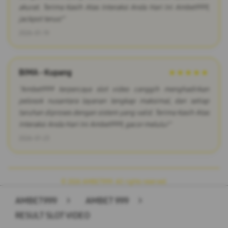
akurat. Terima Kasih Atas Interaksi Anda Hari Ini Ambet999,
jackpot terus!"
2026-01-19
BIMA - Kupang
★★★★★
"Ambet999 terpercaya slot video canggih menghadirkan
pelosok nusantara layanan lengkap maksimal, dan setiap
taruhan diproses dengan sistem yang valid. Terima Kasih Atas
Interaksi Anda Hari Ini Ambet999, gacor melulu!"
2026-01-23
© 2026 AMBET999. All rights reserved.
AMBET999
>
AMBET 999
>
RESULT SLOT VIDEO