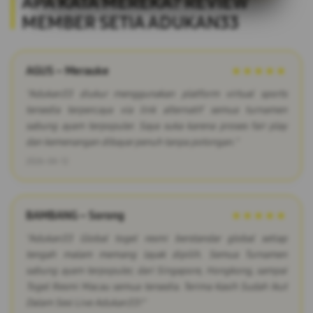
APA KATA MEREKA? REVIEW
MEMBER SETIA ADUKAN33
AGUS – Merauke
★★★★★
"Adukan33 diukur menggunakan platform virtual sports
tersedia terpercaya via link alternatif semua turnamen
sabung ayam terpopuler. Saya suka karena proses fair play
dan kemenangan dibayar penuh tanpa potongan."
2026-04-12
BAMBANG – Sorong
★★★★★
"Adukan33 Global togel resmi berstandar global setiap
tengah malam memang layak dipilih. Semua Turnamen
sabung ayam terpopuler, dari Singapore, Hongkong, sampai
Togel Resmi Macau semua tersedia. Terima Kasih Sudah Ikut
Dalam Sesi Live Adukan33!"