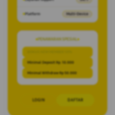
Platform
Multi-Device
PENAWARAN SPESIAL
BONUS NEW MEMBER 10%
Minimal Deposit Rp. 10.000
Minimal Withdraw Rp 50.000
LOGIN
DAFTAR