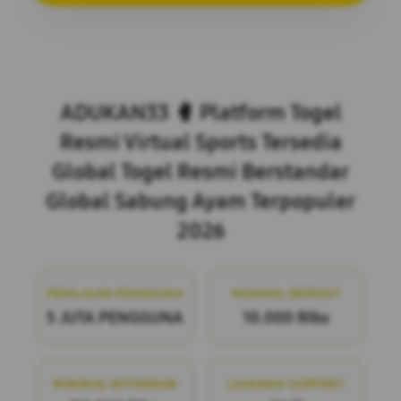
Layer Popup Close
ADUKAN33 🥊 Platform Togel
Resmi Virtual Sports Tersedia
Global Togel Resmi Berstandar
Global Sabung Ayam Terpopuler
2026
PENILAIAN PENGGUNA
MINIMAL DEPOSIT
5 JUTA PENGGUNA
10.000 Ribu
MINIMAL WITHDRAW
LAYANAN SUPPORT