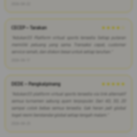
2026-04-22
CECEP – Tarakan
★★★★☆
"Adukan33 Platform virtual sports tersedia Setiap putaran
memiliki peluang yang sama. Transaksi cepat, customer
service ramah, dan diskon besar untuk setiap taruhan."
2026-04-17
DEDE – Pangkalpinang
★★★★★
"Adukan33 platform virtual sports tersedia via link alternatif
semua turnamen sabung ayam terpopuler. Dari 4D, 3D, 2D
sampai colok bebas semua tersedia. Gak heran jadi global
togel resmi berstandar global setiap tengah malam."
2026-04-25