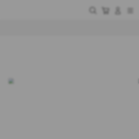
Skip
to
Cari
lakar33
Login
Navigation
content
Buka Info Lebih Lanjut