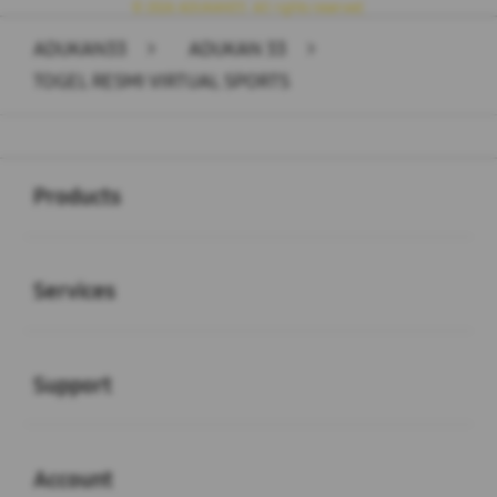
© 2026 ADUKAN33. All rights reserved.
ADUKAN33
>
ADUKAN 33
>
TOGEL RESMI VIRTUAL SPORTS
ultrasonik222
Footer Navigation
Products
Buka
Services
Buka
Support
Buka
Account